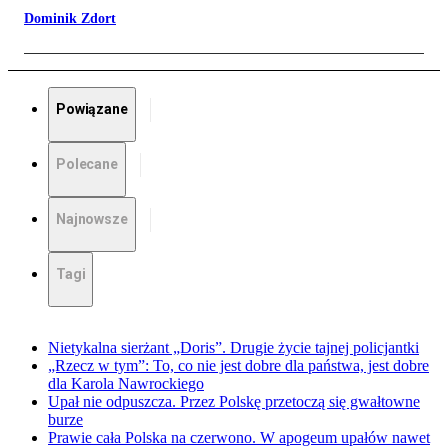
Dominik Zdort
Powiązane
Polecane
Najnowsze
Tagi
Nietykalna sierżant „Doris”. Drugie życie tajnej policjantki
„Rzecz w tym”: To, co nie jest dobre dla państwa, jest dobre
dla Karola Nawrockiego
Upał nie odpuszcza. Przez Polskę przetoczą się gwałtowne
burze
Prawie cała Polska na czerwono. W apogeum upałów nawet