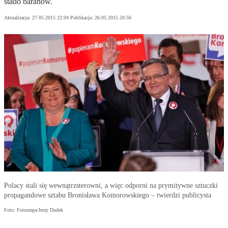
stado baranów.
Aktualizacja:
27.05.2015 22:04
Publikacja:
26.05.2015 20:56
Polacy stali się wewnątrzsterowni, a więc odporni na prymitywne sztuczki
propagandowe sztabu Bronisława Komorowskiego – twierdzi publicysta
Foto: Fotorzepa/Jerzy Dudek