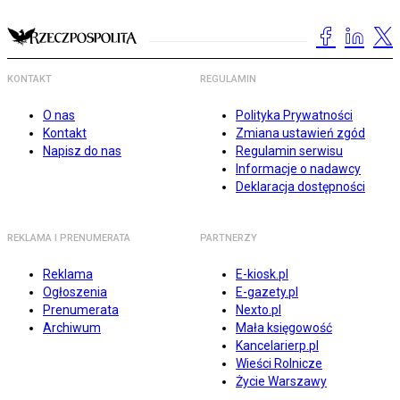
KONTAKT
REGULAMIN
O nas
Polityka Prywatności
Kontakt
Zmiana ustawień zgód
Napisz do nas
Regulamin serwisu
Informacje o nadawcy
Deklaracja dostępności
REKLAMA I PRENUMERATA
PARTNERZY
Reklama
E-kiosk.pl
Ogłoszenia
E-gazety.pl
Prenumerata
Nexto.pl
Archiwum
Mała księgowość
Kancelarierp.pl
Wieści Rolnicze
Życie Warszawy