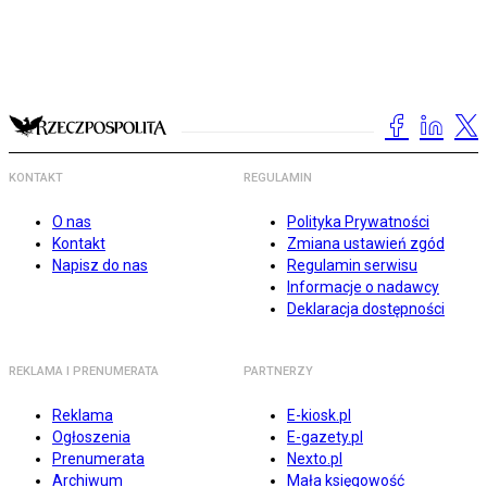
KONTAKT
REGULAMIN
O nas
Polityka Prywatności
Kontakt
Zmiana ustawień zgód
Napisz do nas
Regulamin serwisu
Informacje o nadawcy
Deklaracja dostępności
REKLAMA I PRENUMERATA
PARTNERZY
Reklama
E-kiosk.pl
Ogłoszenia
E-gazety.pl
Prenumerata
Nexto.pl
Archiwum
Mała księgowość