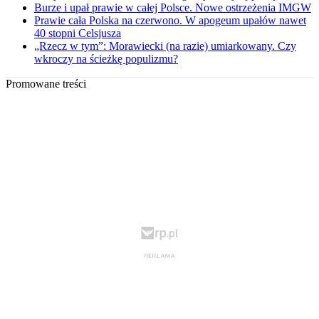
Burze i upał prawie w całej Polsce. Nowe ostrzeżenia IMGW
Prawie cała Polska na czerwono. W apogeum upałów nawet
40 stopni Celsjusza
„Rzecz w tym”: Morawiecki (na razie) umiarkowany. Czy
wkroczy na ścieżkę populizmu?
Promowane treści