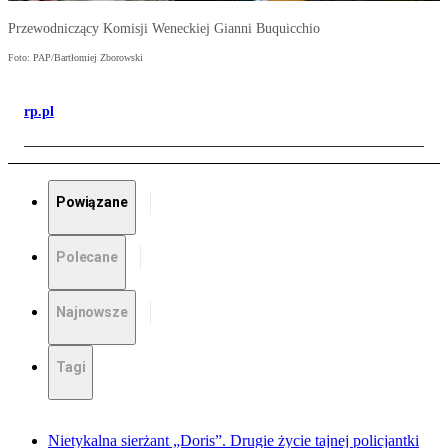
Przewodniczący Komisji Weneckiej Gianni Buquicchio
Foto: PAP/Bartłomiej Zborowski
rp.pl
Powiązane
Polecane
Najnowsze
Tagi
Nietykalna sierżant „Doris”. Drugie życie tajnej policjantki