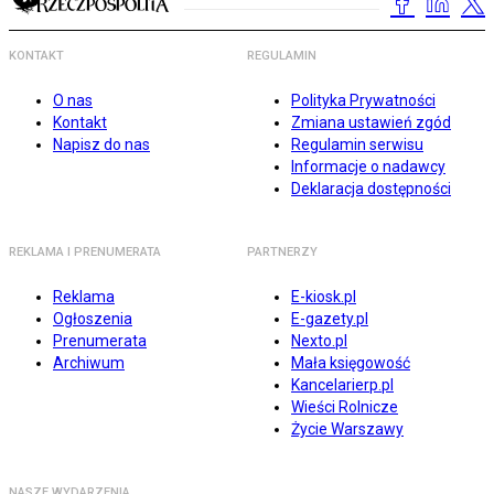
KONTAKT
REGULAMIN
O nas
Polityka Prywatności
Kontakt
Zmiana ustawień zgód
Napisz do nas
Regulamin serwisu
Informacje o nadawcy
Deklaracja dostępności
REKLAMA I PRENUMERATA
PARTNERZY
Reklama
E-kiosk.pl
Ogłoszenia
E-gazety.pl
Prenumerata
Nexto.pl
Archiwum
Mała księgowość
Kancelarierp.pl
Wieści Rolnicze
Życie Warszawy
NASZE WYDARZENIA