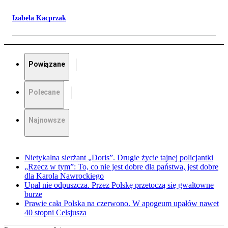
Izabela Kacprzak
Powiązane
Polecane
Najnowsze
Nietykalna sierżant „Doris”. Drugie życie tajnej policjantki
„Rzecz w tym”: To, co nie jest dobre dla państwa, jest dobre
dla Karola Nawrockiego
Upał nie odpuszcza. Przez Polskę przetoczą się gwałtowne
burze
Prawie cała Polska na czerwono. W apogeum upałów nawet
40 stopni Celsjusza