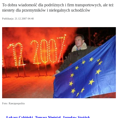
To dobra wiadomość dla podróżnych i firm transportowych, ale też
niestety dla przemytników i nielegalnych uchodźców
Publikacja:
21.12.2007 04:40
Foto: Rzeczpospolita
Łukasz Cybiński
,
Tomasz Nieśpiał
,
Jarosław Stróżyk