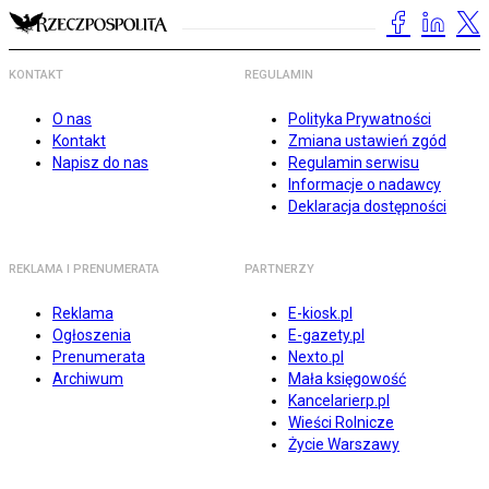
KONTAKT
REGULAMIN
O nas
Polityka Prywatności
Kontakt
Zmiana ustawień zgód
Napisz do nas
Regulamin serwisu
Informacje o nadawcy
Deklaracja dostępności
REKLAMA I PRENUMERATA
PARTNERZY
Reklama
E-kiosk.pl
Ogłoszenia
E-gazety.pl
Prenumerata
Nexto.pl
Archiwum
Mała księgowość
Kancelarierp.pl
Wieści Rolnicze
Życie Warszawy