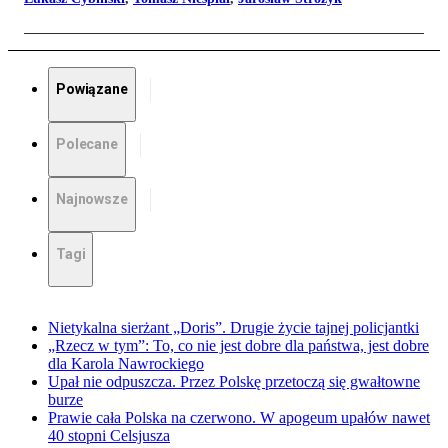
Powiązane
Polecane
Najnowsze
Tagi
Nietykalna sierżant „Doris”. Drugie życie tajnej policjantki
„Rzecz w tym”: To, co nie jest dobre dla państwa, jest dobre
dla Karola Nawrockiego
Upał nie odpuszcza. Przez Polskę przetoczą się gwałtowne
burze
Prawie cała Polska na czerwono. W apogeum upałów nawet
40 stopni Celsjusza