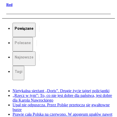
Red
Powiązane
Polecane
Najnowsze
Tagi
Nietykalna sierżant „Doris”. Drugie życie tajnej policjantki
„Rzecz w tym”: To, co nie jest dobre dla państwa, jest dobre
dla Karola Nawrockiego
Upał nie odpuszcza. Przez Polskę przetoczą się gwałtowne
burze
Prawie cała Polska na czerwono. W apogeum upałów nawet