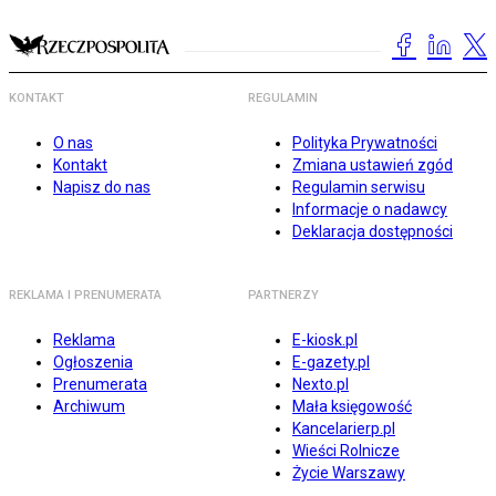
KONTAKT
REGULAMIN
O nas
Polityka Prywatności
Kontakt
Zmiana ustawień zgód
Napisz do nas
Regulamin serwisu
Informacje o nadawcy
Deklaracja dostępności
REKLAMA I PRENUMERATA
PARTNERZY
Reklama
E-kiosk.pl
Ogłoszenia
E-gazety.pl
Prenumerata
Nexto.pl
Archiwum
Mała księgowość
Kancelarierp.pl
Wieści Rolnicze
Życie Warszawy