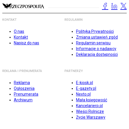
KONTAKT
REGULAMIN
O nas
Polityka Prywatności
Kontakt
Zmiana ustawień zgód
Napisz do nas
Regulamin serwisu
Informacje o nadawcy
Deklaracja dostępności
REKLAMA I PRENUMERATA
PARTNERZY
Reklama
E-kiosk.pl
Ogłoszenia
E-gazety.pl
Prenumerata
Nexto.pl
Archiwum
Mała księgowość
Kancelarierp.pl
Wieści Rolnicze
Życie Warszawy