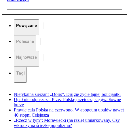
Powiązane
Polecane
Najnowsze
Tagi
Nietykalna sierżant „Doris”. Drugie życie tajnej policjantki
Upał nie odpuszcza. Przez Polskę przetoczą się gwałtowne
burze
Prawie cała Polska na czerwono. W apogeum upałów nawet
40 stopni Celsjusza
„Rzecz w tym”: Morawiecki (na razie) umiarkowany. Czy
wkroczy na ścieżkę populizmu?