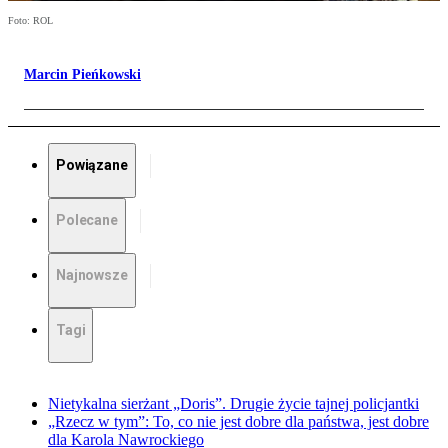
Foto: ROL
Marcin Pieńkowski
Powiązane
Polecane
Najnowsze
Tagi
Nietykalna sierżant „Doris”. Drugie życie tajnej policjantki
„Rzecz w tym”: To, co nie jest dobre dla państwa, jest dobre
dla Karola Nawrockiego