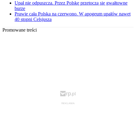
Upał nie odpuszcza. Przez Polskę przetoczą się gwałtowne
burze
Prawie cała Polska na czerwono. W apogeum upałów nawet
40 stopni Celsjusza
Promowane treści