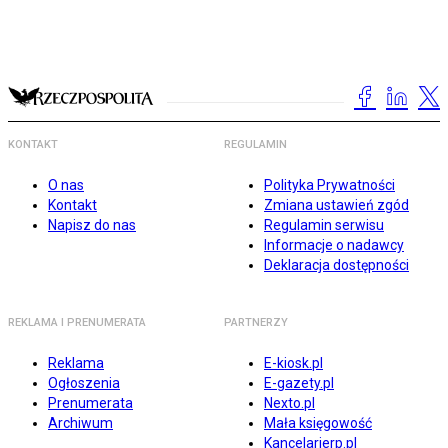
KONTAKT
REGULAMIN
O nas
Polityka Prywatności
Kontakt
Zmiana ustawień zgód
Napisz do nas
Regulamin serwisu
Informacje o nadawcy
Deklaracja dostępności
REKLAMA I PRENUMERATA
PARTNERZY
Reklama
E-kiosk.pl
Ogłoszenia
E-gazety.pl
Prenumerata
Nexto.pl
Archiwum
Mała księgowość
Kancelarierp.pl