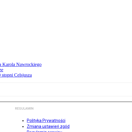
dla Karola Nawrockiego
ze
stopni Celsjusza
REGULAMIN
Polityka Prywatności
Zmiana ustawień zgód