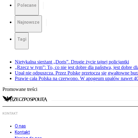
Polecane
Najnowsze
Tagi
Nietykalna sierżant „Doris”. Drugie życie tajnej policjantki
„Rzecz w tym”: To, co nie jest dobre dla państwa, jest dobre 
Upał nie odpuszcza. Przez Polskę przetoczą się gwałtowne bur
Prawie cała Polska na czerwono. W apogeum upałów nawet 40 
Promowane treści
KONTAKT
O nas
Kontakt