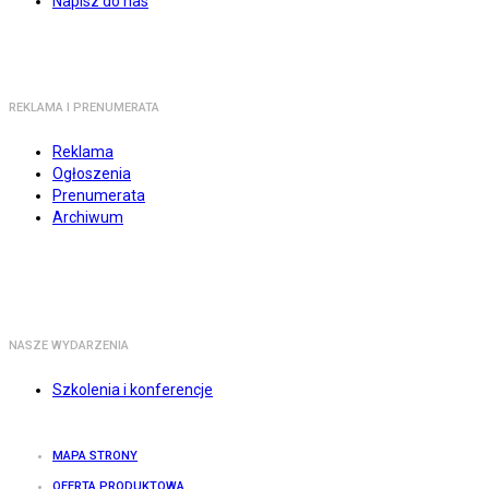
Napisz do nas
REKLAMA I PRENUMERATA
Reklama
Ogłoszenia
Prenumerata
Archiwum
NASZE WYDARZENIA
Szkolenia i konferencje
MAPA STRONY
OFERTA PRODUKTOWA