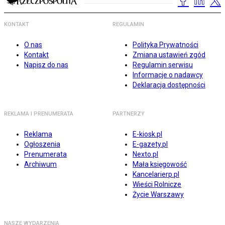
KONTAKT
REGULAMIN
O nas
Polityka Prywatności
Kontakt
Zmiana ustawień zgód
Napisz do nas
Regulamin serwisu
Informacje o nadawcy
Deklaracja dostępności
REKLAMA I PRENUMERATA
PARTNERZY
Reklama
E-kiosk.pl
Ogłoszenia
E-gazety.pl
Prenumerata
Nexto.pl
Archiwum
Mała księgowość
Kancelarierp.pl
Wieści Rolnicze
Życie Warszawy
NASZE WYDARZENIA