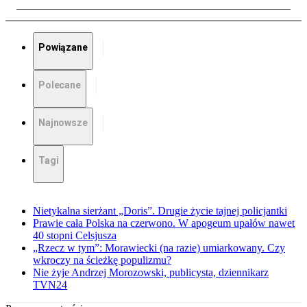
Powiązane
Polecane
Najnowsze
Tagi
Nietykalna sierżant „Doris”. Drugie życie tajnej policjantki
Prawie cała Polska na czerwono. W apogeum upałów nawet
40 stopni Celsjusza
„Rzecz w tym”: Morawiecki (na razie) umiarkowany. Czy
wkroczy na ścieżkę populizmu?
Nie żyje Andrzej Morozowski, publicysta, dziennikarz
TVN24