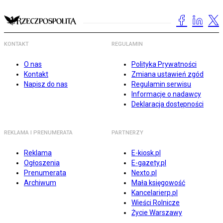
KONTAKT
REGULAMIN
O nas
Polityka Prywatności
Kontakt
Zmiana ustawień zgód
Napisz do nas
Regulamin serwisu
Informacje o nadawcy
Deklaracja dostępności
REKLAMA I PRENUMERATA
PARTNERZY
Reklama
E-kiosk.pl
Ogłoszenia
E-gazety.pl
Prenumerata
Nexto.pl
Archiwum
Mała księgowość
Kancelarierp.pl
Wieści Rolnicze
Życie Warszawy