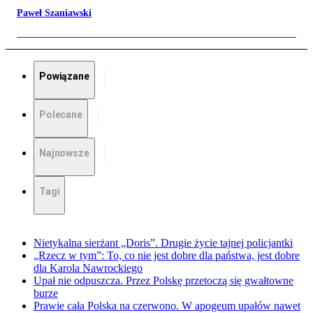
Paweł Szaniawski
Powiązane
Polecane
Najnowsze
Tagi
Nietykalna sierżant „Doris”. Drugie życie tajnej policjantki
„Rzecz w tym”: To, co nie jest dobre dla państwa, jest dobre
dla Karola Nawrockiego
Upał nie odpuszcza. Przez Polskę przetoczą się gwałtowne
burze
Prawie cała Polska na czerwono. W apogeum upałów nawet