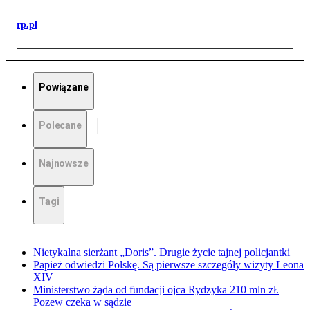
rp.pl
Powiązane
Polecane
Najnowsze
Tagi
Nietykalna sierżant „Doris”. Drugie życie tajnej policjantki
Papież odwiedzi Polskę. Są pierwsze szczegóły wizyty Leona
XIV
Ministerstwo żąda od fundacji ojca Rydzyka 210 mln zł.
Pozew czeka w sądzie