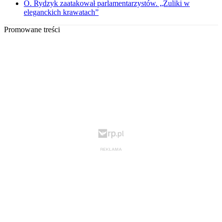
O. Rydzyk zaatakował parlamentarzystów. „Żuliki w
eleganckich krawatach”
Promowane treści