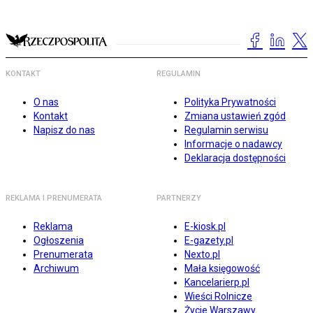
KONTAKT
REGULAMIN
O nas
Polityka Prywatności
Kontakt
Zmiana ustawień zgód
Napisz do nas
Regulamin serwisu
Informacje o nadawcy
Deklaracja dostępności
REKLAMA I PRENUMERATA
PARTNERZY
Reklama
E-kiosk.pl
Ogłoszenia
E-gazety.pl
Prenumerata
Nexto.pl
Archiwum
Mała księgowość
Kancelarierp.pl
Wieści Rolnicze
Życie Warszawy