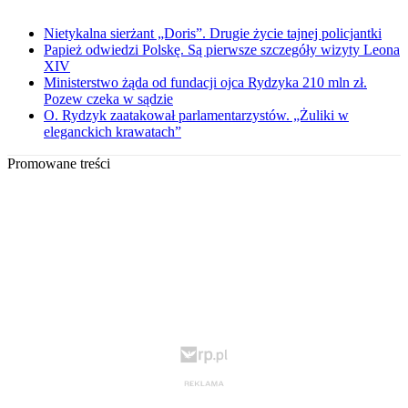
Nietykalna sierżant „Doris”. Drugie życie tajnej policjantki
Papież odwiedzi Polskę. Są pierwsze szczegóły wizyty Leona
XIV
Ministerstwo żąda od fundacji ojca Rydzyka 210 mln zł.
Pozew czeka w sądzie
O. Rydzyk zaatakował parlamentarzystów. „Żuliki w
eleganckich krawatach”
Promowane treści