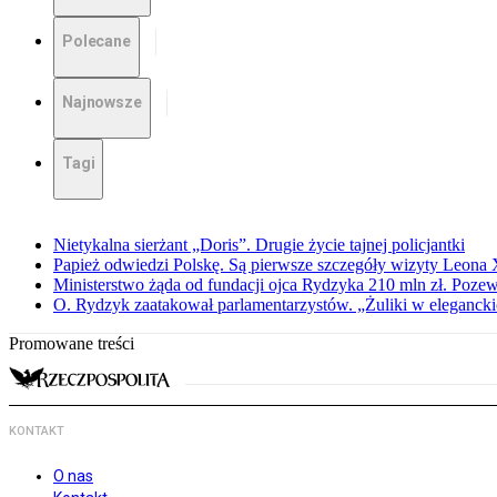
Polecane
Najnowsze
Tagi
Nietykalna sierżant „Doris”. Drugie życie tajnej policjantki
Papież odwiedzi Polskę. Są pierwsze szczegóły wizyty Leona
Ministerstwo żąda od fundacji ojca Rydzyka 210 mln zł. Poze
O. Rydzyk zaatakował parlamentarzystów. „Żuliki w eleganck
Promowane treści
KONTAKT
O nas