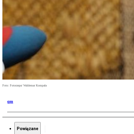
Foto: Fotorzepa/ Waldemar Kompała
qm
Powiązane