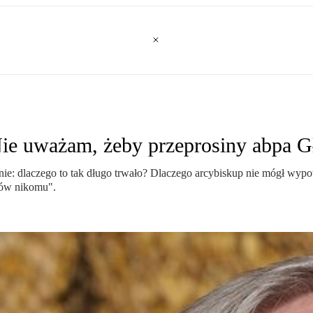
ie uważam, żeby przeprosiny abpa Gł
pytanie: dlaczego to tak długo trwało? Dlaczego arcybiskup nie mógł w
mów nikomu".