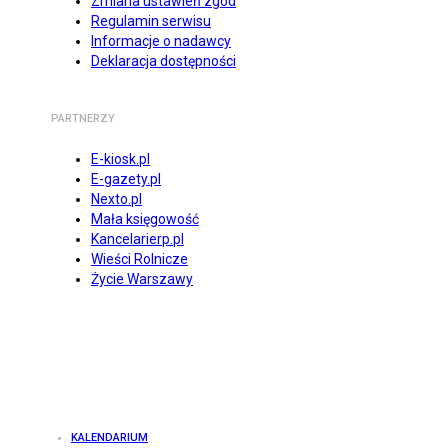
Zmiana ustawień zgód
Regulamin serwisu
Informacje o nadawcy
Deklaracja dostępności
PARTNERZY
E-kiosk.pl
E-gazety.pl
Nexto.pl
Mała księgowość
Kancelarierp.pl
Wieści Rolnicze
Życie Warszawy
KALENDARIUM