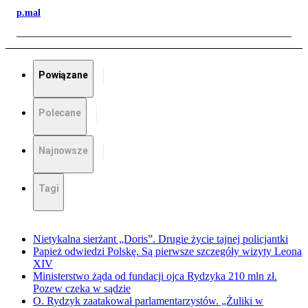
p.mal
Powiązane
Polecane
Najnowsze
Tagi
Nietykalna sierżant „Doris”. Drugie życie tajnej policjantki
Papież odwiedzi Polskę. Są pierwsze szczegóły wizyty Leona
XIV
Ministerstwo żąda od fundacji ojca Rydzyka 210 mln zł.
Pozew czeka w sądzie
O. Rydzyk zaatakował parlamentarzystów. „Żuliki w