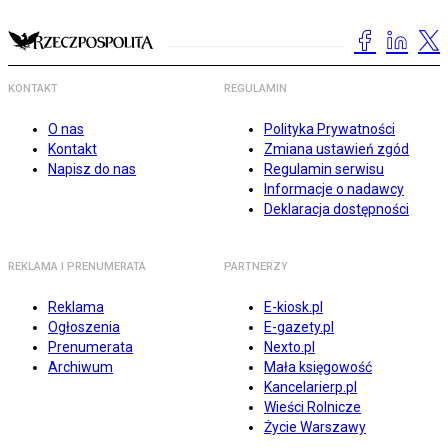
KONTAKT
REGULAMIN
O nas
Polityka Prywatności
Kontakt
Zmiana ustawień zgód
Napisz do nas
Regulamin serwisu
Informacje o nadawcy
Deklaracja dostępności
REKLAMA I PRENUMERATA
PARTNERZY
Reklama
E-kiosk.pl
Ogłoszenia
E-gazety.pl
Prenumerata
Nexto.pl
Archiwum
Mała księgowość
Kancelarierp.pl
Wieści Rolnicze
Życie Warszawy