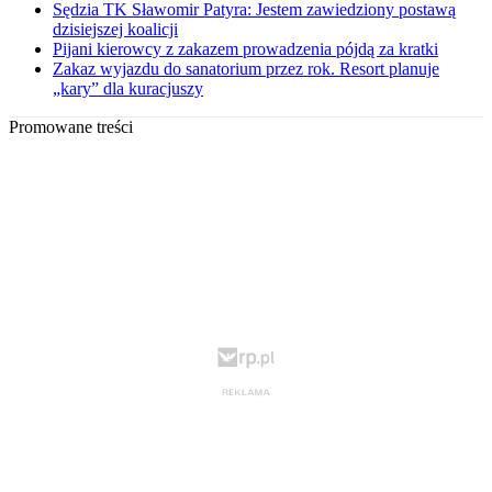
Sędzia TK Sławomir Patyra: Jestem zawiedziony postawą
dzisiejszej koalicji
Pijani kierowcy z zakazem prowadzenia pójdą za kratki
Zakaz wyjazdu do sanatorium przez rok. Resort planuje
„kary” dla kuracjuszy
Promowane treści