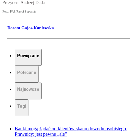
Prezydent Andrzej Duda
Foto: PAP/Paweł Supernak
Dorota Gajos-Kaniewska
Powiązane
Polecane
Najnowsze
Tagi
Banki mogą żądać od klientów skanu dowodu osobistego.
Prawnicy: jest pewne „ale”