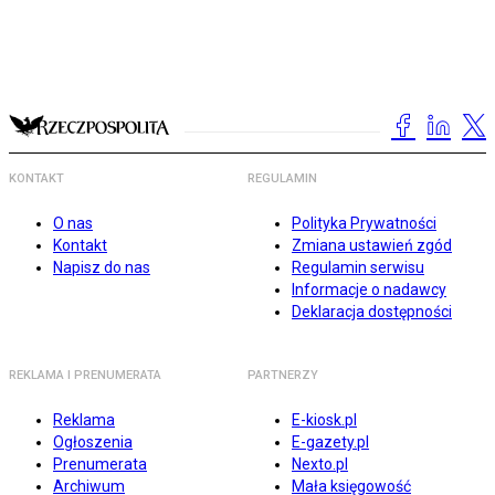
KONTAKT
REGULAMIN
O nas
Polityka Prywatności
Kontakt
Zmiana ustawień zgód
Napisz do nas
Regulamin serwisu
Informacje o nadawcy
Deklaracja dostępności
REKLAMA I PRENUMERATA
PARTNERZY
Reklama
E-kiosk.pl
Ogłoszenia
E-gazety.pl
Prenumerata
Nexto.pl
Archiwum
Mała księgowość