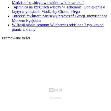
Madziara” o „biegu wiewiórki w kołowrotku”
Tajemnica na szczytach władzy w Teheranie. Doniesienia o
krytycznym stanie Modżtaby Chameneiego
Tureckie myśliwce naruszyły przestrzeń Grecji. Incydent nad
Morzem Egejskim
W Rosji płonie centrum Wildberries oddalone 2 tys. km od
granic Ukrainy
Promowane treści