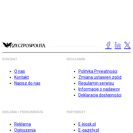
KONTAKT
REGULAMIN
O nas
Polityka Prywatności
Kontakt
Zmiana ustawień zgód
Napisz do nas
Regulamin serwisu
Informacje o nadawcy
Deklaracja dostępności
REKLAMA I PRENUMERATA
PARTNERZY
Reklama
E-kiosk.pl
Ogłoszenia
E-gazety.pl