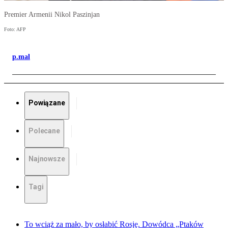
Premier Armenii Nikol Paszinjan
Foto: AFP
p.mal
Powiązane
Polecane
Najnowsze
Tagi
To wciąż za mało, by osłabić Rosję. Dowódca „Ptaków