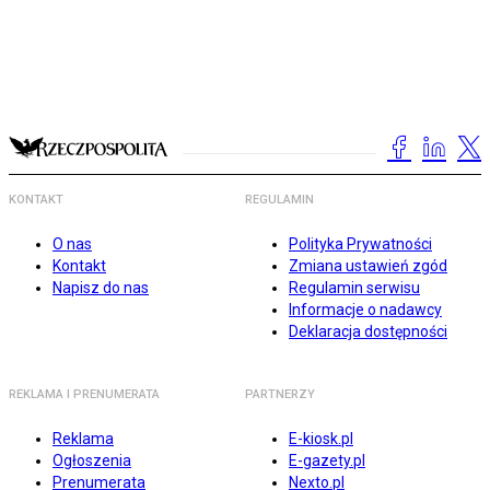
KONTAKT
REGULAMIN
O nas
Polityka Prywatności
Kontakt
Zmiana ustawień zgód
Napisz do nas
Regulamin serwisu
Informacje o nadawcy
Deklaracja dostępności
REKLAMA I PRENUMERATA
PARTNERZY
Reklama
E-kiosk.pl
Ogłoszenia
E-gazety.pl
Prenumerata
Nexto.pl