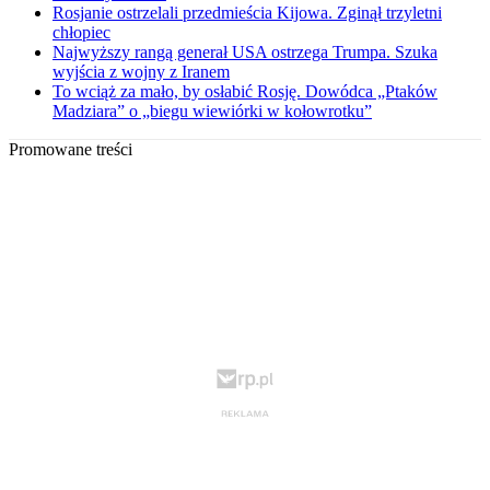
Rosjanie ostrzelali przedmieścia Kijowa. Zginął trzyletni
chłopiec
Najwyższy rangą generał USA ostrzega Trumpa. Szuka
wyjścia z wojny z Iranem
To wciąż za mało, by osłabić Rosję. Dowódca „Ptaków
Madziara” o „biegu wiewiórki w kołowrotku”
Promowane treści