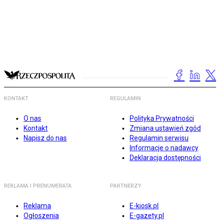
KONTAKT
REGULAMIN
O nas
Polityka Prywatności
Kontakt
Zmiana ustawień zgód
Napisz do nas
Regulamin serwisu
Informacje o nadawcy
Deklaracja dostępności
REKLAMA I PRENUMERATA
PARTNERZY
Reklama
E-kiosk.pl
Ogłoszenia
E-gazety.pl