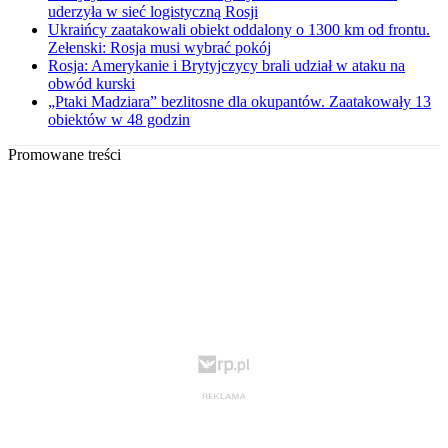
uderzyła w sieć logistyczną Rosji
Ukraińcy zaatakowali obiekt oddalony o 1300 km od frontu.
Zełenski: Rosja musi wybrać pokój
Rosja: Amerykanie i Brytyjczycy brali udział w ataku na
obwód kurski
„Ptaki Madziara” bezlitosne dla okupantów. Zaatakowały 13
obiektów w 48 godzin
Promowane treści