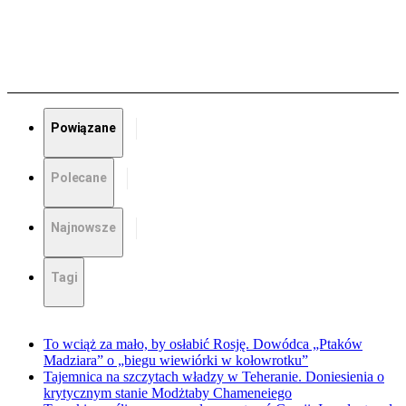
Powiązane
Polecane
Najnowsze
Tagi
To wciąż za mało, by osłabić Rosję. Dowódca „Ptaków
Madziara” o „biegu wiewiórki w kołowrotku”
Tajemnica na szczytach władzy w Teheranie. Doniesienia o
krytycznym stanie Modżtaby Chameneiego