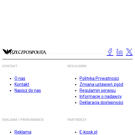
KONTAKT
REGULAMIN
O nas
Polityka Prywatności
Kontakt
Zmiana ustawień zgód
Napisz do nas
Regulamin serwisu
Informacje o nadawcy
Deklaracja dostępności
REKLAMA I PRENUMERATA
PARTNERZY
Reklama
E-kiosk.pl