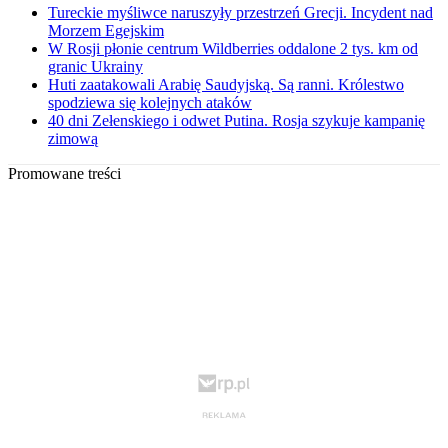
Tureckie myśliwce naruszyły przestrzeń Grecji. Incydent nad
Morzem Egejskim
W Rosji płonie centrum Wildberries oddalone 2 tys. km od
granic Ukrainy
Huti zaatakowali Arabię Saudyjską. Są ranni. Królestwo
spodziewa się kolejnych ataków
40 dni Zełenskiego i odwet Putina. Rosja szykuje kampanię
zimową
Promowane treści