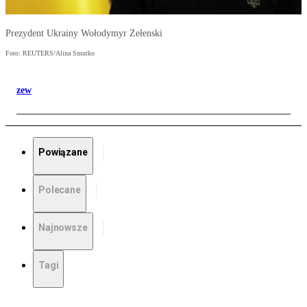
Prezydent Ukrainy Wołodymyr Zełenski
Foto: REUTERS/Alina Smutko
zew
Powiązane
Polecane
Najnowsze
Tagi