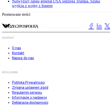
Najwyższy rangą generał USA ostrzega Trumpa. Szuka
wyjścia z wojny z Iranem
Promowane treści
KONTAKT
O nas
Kontakt
Napisz do nas
REGULAMIN
Polityka Prywatności
Zmiana ustawień zgód
Regulamin serwisu
Informacje o nadawcy
Deklaracja dostępności