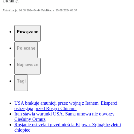
Ukrainę.
Aktualizacja:
26.08.2024 04:44
Publikacja:
25.08.2024 06:37
Powiązane
Polecane
Najnowsze
Tagi
USA brakuje amunicji przez wojnę z Iranem. Eksperci
ostrzegają przed Rosją i Chinami
Iran stawia warunki USA. Sama umowa nie otworzy
Cieśniny Ormuz
Rosjanie ostrzelali przedmieścia Kijowa. Zginął trzyletni
chłopiec