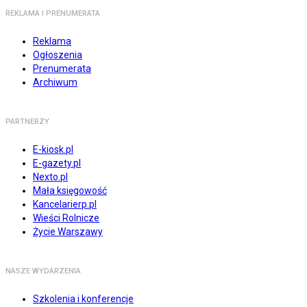
REKLAMA I PRENUMERATA
Reklama
Ogłoszenia
Prenumerata
Archiwum
PARTNERZY
E-kiosk.pl
E-gazety.pl
Nexto.pl
Mała księgowość
Kancelarierp.pl
Wieści Rolnicze
Życie Warszawy
NASZE WYDARZENIA
Szkolenia i konferencje