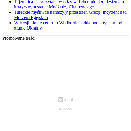
Tajemnica na szczytach władzy w Teheranie. Doniesienia o
krytycznym stanie Modżtaby Chameneiego
Tureckie myśliwce naruszyły przestrzeń Grecji. Incydent nad
Morzem Egejskim
W Rosji płonie centrum Wildberries oddalone 2 tys. km od
granic Ukrainy
Promowane treści