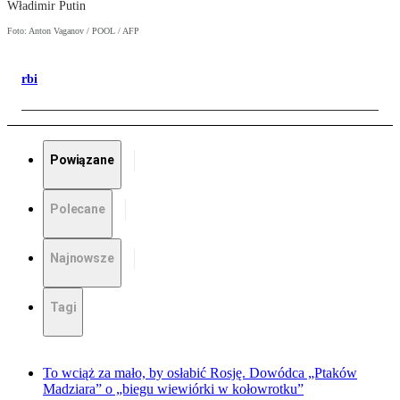
Władimir Putin
Foto: Anton Vaganov / POOL / AFP
rbi
Powiązane
Polecane
Najnowsze
Tagi
To wciąż za mało, by osłabić Rosję. Dowódca „Ptaków
Madziara” o „biegu wiewiórki w kołowrotku”