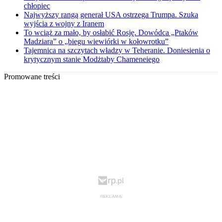
chłopiec
Najwyższy rangą generał USA ostrzega Trumpa. Szuka
wyjścia z wojny z Iranem
To wciąż za mało, by osłabić Rosję. Dowódca „Ptaków
Madziara” o „biegu wiewiórki w kołowrotku”
Tajemnica na szczytach władzy w Teheranie. Doniesienia o
krytycznym stanie Modżtaby Chameneiego
Promowane treści