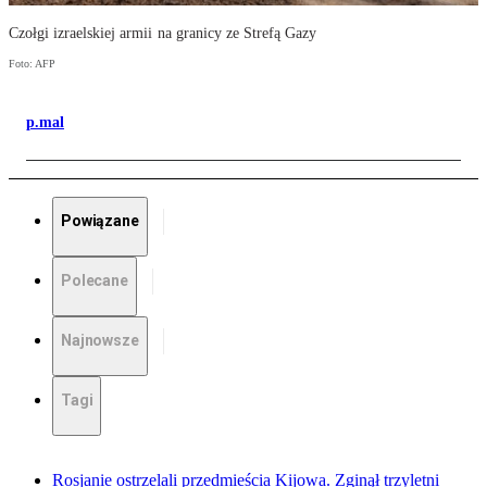
Czołgi izraelskiej armii na granicy ze Strefą Gazy
Foto: AFP
p.mal
Powiązane
Polecane
Najnowsze
Tagi
Rosjanie ostrzelali przedmieścia Kijowa. Zginął trzyletni