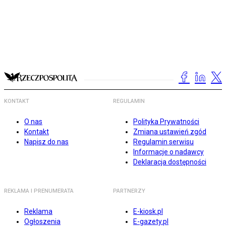
KONTAKT
REGULAMIN
O nas
Polityka Prywatności
Kontakt
Zmiana ustawień zgód
Napisz do nas
Regulamin serwisu
Informacje o nadawcy
Deklaracja dostępności
REKLAMA I PRENUMERATA
PARTNERZY
Reklama
E-kiosk.pl
Ogłoszenia
E-gazety.pl