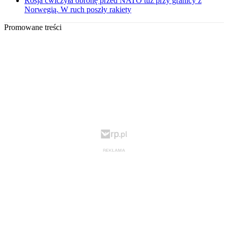
Rosja ćwiczyła obronę przed NATO tuż przy granicy z
Norwegią. W ruch poszły rakiety
Promowane treści