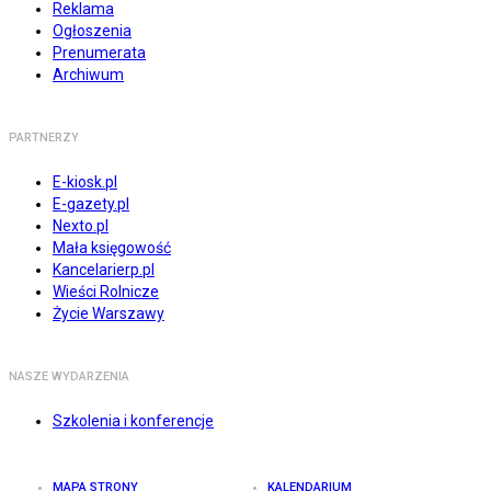
Reklama
Ogłoszenia
Prenumerata
Archiwum
PARTNERZY
E-kiosk.pl
E-gazety.pl
Nexto.pl
Mała księgowość
Kancelarierp.pl
Wieści Rolnicze
Życie Warszawy
NASZE WYDARZENIA
Szkolenia i konferencje
MAPA STRONY
KALENDARIUM