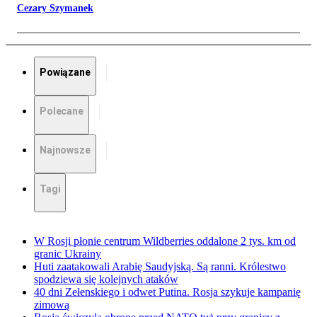
Cezary Szymanek
Powiązane
Polecane
Najnowsze
Tagi
W Rosji płonie centrum Wildberries oddalone 2 tys. km od
granic Ukrainy
Huti zaatakowali Arabię Saudyjską. Są ranni. Królestwo
spodziewa się kolejnych ataków
40 dni Zełenskiego i odwet Putina. Rosja szykuje kampanię
zimową