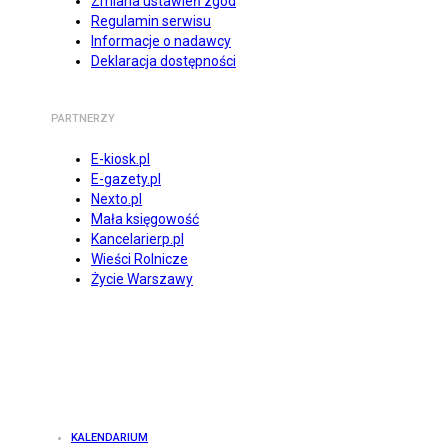
Zmiana ustawień zgód
Regulamin serwisu
Informacje o nadawcy
Deklaracja dostępności
PARTNERZY
E-kiosk.pl
E-gazety.pl
Nexto.pl
Mała księgowość
Kancelarierp.pl
Wieści Rolnicze
Życie Warszawy
KALENDARIUM