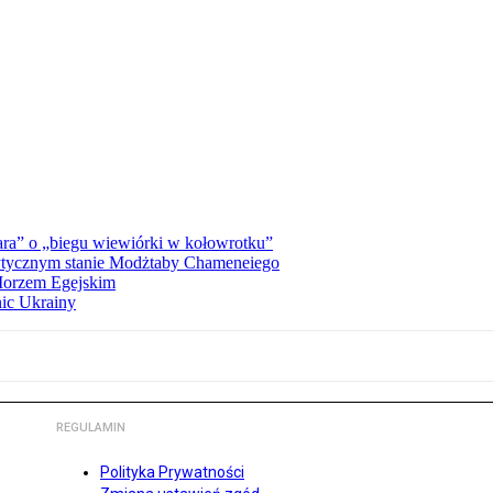
ra” o „biegu wiewiórki w kołowrotku”
rytycznym stanie Modżtaby Chameneiego
 Morzem Egejskim
nic Ukrainy
REGULAMIN
Polityka Prywatności