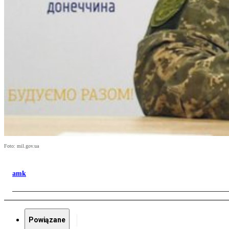
Foto: mil.gov.ua
amk
Powiązane