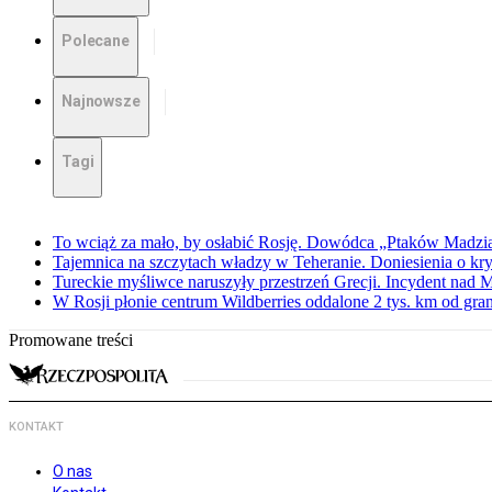
Polecane
Najnowsze
Tagi
To wciąż za mało, by osłabić Rosję. Dowódca „Ptaków Madzia
Tajemnica na szczytach władzy w Teheranie. Doniesienia o k
Tureckie myśliwce naruszyły przestrzeń Grecji. Incydent nad
W Rosji płonie centrum Wildberries oddalone 2 tys. km od gra
Promowane treści
KONTAKT
O nas