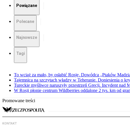
Powiązane
Polecane
Najnowsze
Tagi
To wciąż za mało, by osłabić Rosję. Dowódca „Ptaków Madzia
Tajemnica na szczytach władzy w Teheranie. Doniesienia o k
Tureckie myśliwce naruszyły przestrzeń Grecji. Incydent nad
W Rosji płonie centrum Wildberries oddalone 2 tys. km od gra
Promowane treści
KONTAKT