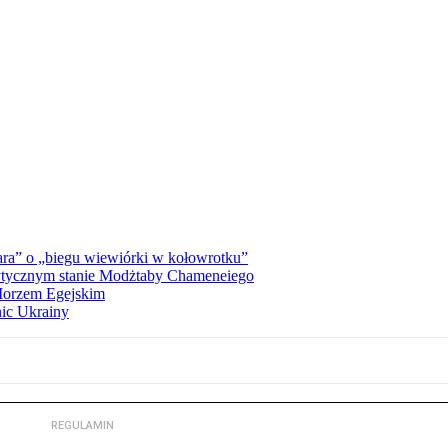
ra” o „biegu wiewiórki w kołowrotku”
rytycznym stanie Modżtaby Chameneiego
 Morzem Egejskim
nic Ukrainy
REGULAMIN