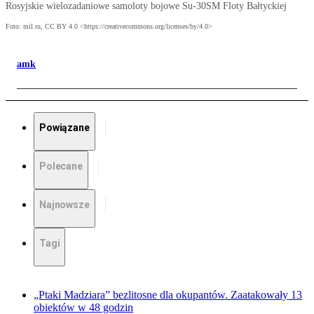
Rosyjskie wielozadaniowe samoloty bojowe Su-30SM Floty Bałtyckiej
Foto: mil.ru, CC BY 4.0 <https://creativecommons.org/licenses/by/4.0>
amk
Powiązane
Polecane
Najnowsze
Tagi
„Ptaki Madziara” bezlitosne dla okupantów. Zaatakowały 13
obiektów w 48 godzin