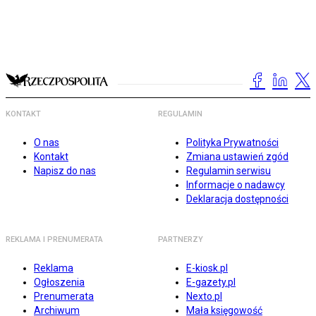
KONTAKT
REGULAMIN
O nas
Polityka Prywatności
Kontakt
Zmiana ustawień zgód
Napisz do nas
Regulamin serwisu
Informacje o nadawcy
Deklaracja dostępności
REKLAMA I PRENUMERATA
PARTNERZY
Reklama
E-kiosk.pl
Ogłoszenia
E-gazety.pl
Prenumerata
Nexto.pl
Archiwum
Mała księgowość