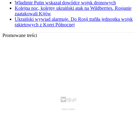
Władimir Putin wskazał dowódcę wojsk dronowych
Kolejna noc, kolejny ukraiński atak na Wildberries. Rosjanie
zaatakowali Kijów
Ukraiński wywiad alarmuje. Do Rosji trafiła jednostka wojsk
rakietowych z Korei Północnej
Promowane treści