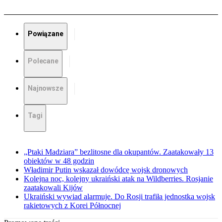
Powiązane
Polecane
Najnowsze
Tagi
„Ptaki Madziara” bezlitosne dla okupantów. Zaatakowały 13
obiektów w 48 godzin
Władimir Putin wskazał dowódcę wojsk dronowych
Kolejna noc, kolejny ukraiński atak na Wildberries. Rosjanie
zaatakowali Kijów
Ukraiński wywiad alarmuje. Do Rosji trafiła jednostka wojsk
rakietowych z Korei Północnej