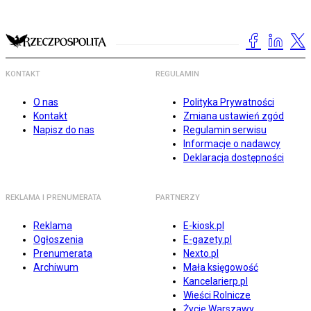
KONTAKT
REGULAMIN
O nas
Polityka Prywatności
Kontakt
Zmiana ustawień zgód
Napisz do nas
Regulamin serwisu
Informacje o nadawcy
Deklaracja dostępności
REKLAMA I PRENUMERATA
PARTNERZY
Reklama
E-kiosk.pl
Ogłoszenia
E-gazety.pl
Prenumerata
Nexto.pl
Archiwum
Mała księgowość
Kancelarierp.pl
Wieści Rolnicze
Życie Warszawy