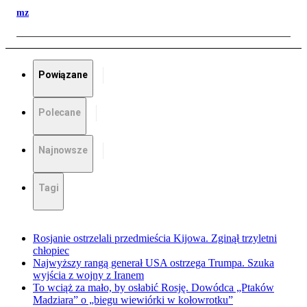
mz
Powiązane
Polecane
Najnowsze
Tagi
Rosjanie ostrzelali przedmieścia Kijowa. Zginął trzyletni
chłopiec
Najwyższy rangą generał USA ostrzega Trumpa. Szuka
wyjścia z wojny z Iranem
To wciąż za mało, by osłabić Rosję. Dowódca „Ptaków
Madziara” o „biegu wiewiórki w kołowrotku”