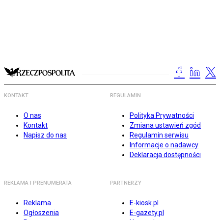
KONTAKT
REGULAMIN
O nas
Polityka Prywatności
Kontakt
Zmiana ustawień zgód
Napisz do nas
Regulamin serwisu
Informacje o nadawcy
Deklaracja dostępności
REKLAMA I PRENUMERATA
PARTNERZY
Reklama
E-kiosk.pl
Ogłoszenia
E-gazety.pl