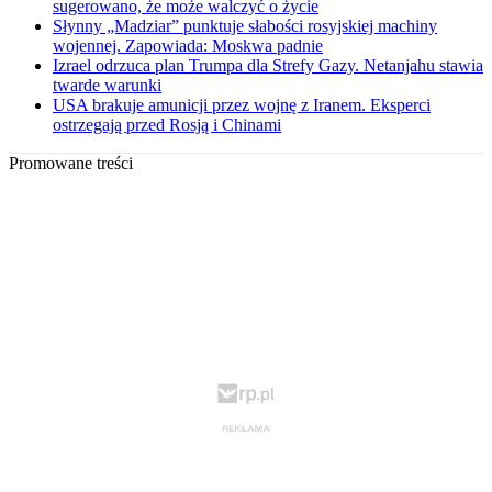
sugerowano, że może walczyć o życie
Słynny „Madziar” punktuje słabości rosyjskiej machiny
wojennej. Zapowiada: Moskwa padnie
Izrael odrzuca plan Trumpa dla Strefy Gazy. Netanjahu stawia
twarde warunki
USA brakuje amunicji przez wojnę z Iranem. Eksperci
ostrzegają przed Rosją i Chinami
Promowane treści