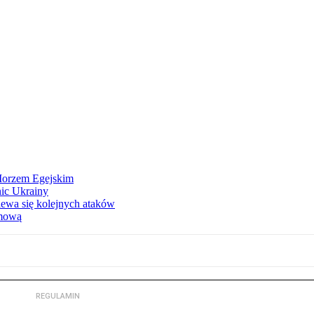
 Morzem Egejskim
nic Ukrainy
iewa się kolejnych ataków
imową
REGULAMIN