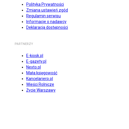
Polityka Prywatności
Zmiana ustawień zgód
Regulamin serwisu
Informacje o nadawcy
Deklaracja dostępności
PARTNERZY
E-kiosk.pl
E-gazety.pl
Nexto.pl
Mała księgowość
Kancelarierp.pl
Wieści Rolnicze
Życie Warszawy