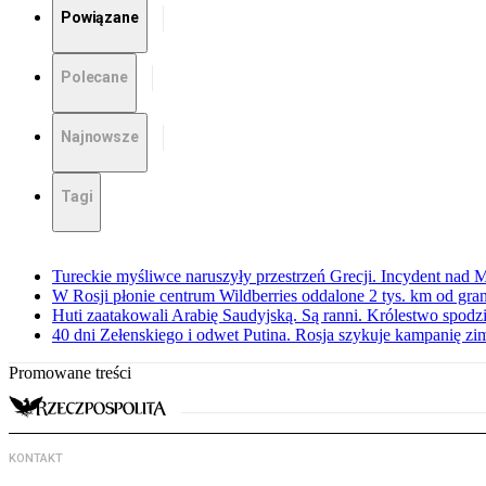
Powiązane
Polecane
Najnowsze
Tagi
Tureckie myśliwce naruszyły przestrzeń Grecji. Incydent nad
W Rosji płonie centrum Wildberries oddalone 2 tys. km od gra
Huti zaatakowali Arabię Saudyjską. Są ranni. Królestwo spodz
40 dni Zełenskiego i odwet Putina. Rosja szykuje kampanię z
Promowane treści
KONTAKT