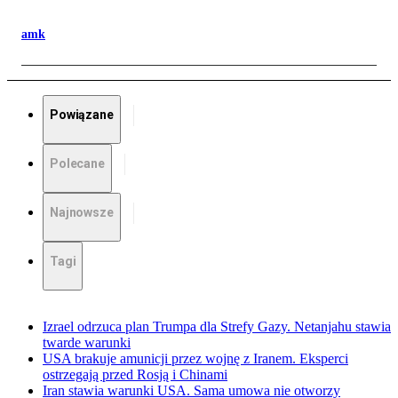
amk
Powiązane
Polecane
Najnowsze
Tagi
Izrael odrzuca plan Trumpa dla Strefy Gazy. Netanjahu stawia
twarde warunki
USA brakuje amunicji przez wojnę z Iranem. Eksperci
ostrzegają przed Rosją i Chinami
Iran stawia warunki USA. Sama umowa nie otworzy