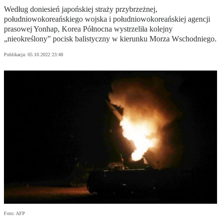
Według doniesień japońskiej straży przybrzeżnej,
południowokoreańskiego wojska i południowokoreańskiej agencji
prasowej Yonhap, Korea Północna wystrzeliła kolejny
„nieokreślony” pocisk balistyczny w kierunku Morza Wschodniego.
Publikacja:
05.10.2022 23:48
Foto: AFP