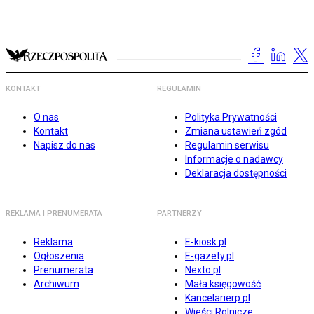
KONTAKT
REGULAMIN
O nas
Polityka Prywatności
Kontakt
Zmiana ustawień zgód
Napisz do nas
Regulamin serwisu
Informacje o nadawcy
Deklaracja dostępności
REKLAMA I PRENUMERATA
PARTNERZY
Reklama
E-kiosk.pl
Ogłoszenia
E-gazety.pl
Prenumerata
Nexto.pl
Archiwum
Mała księgowość
Kancelarierp.pl
Wieści Rolnicze