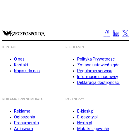
KONTAKT
REGULAMIN
O nas
Polityka Prywatności
Kontakt
Zmiana ustawień zgód
Napisz do nas
Regulamin serwisu
Informacje o nadawcy
Deklaracja dostępności
REKLAMA I PRENUMERATA
PARTNERZY
Reklama
E-kiosk.pl
Ogłoszenia
E-gazety.pl
Prenumerata
Nexto.pl
Archiwum
Mała księgowość