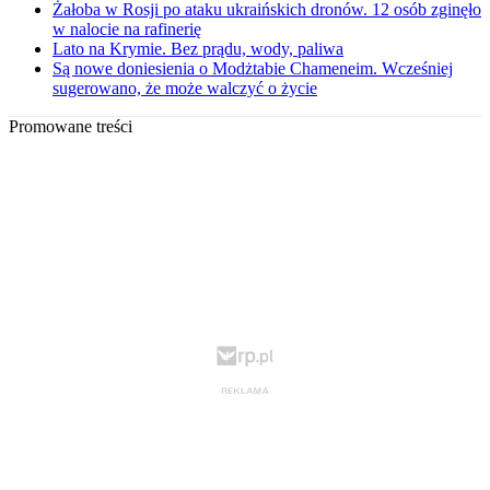
Żałoba w Rosji po ataku ukraińskich dronów. 12 osób zginęło
w nalocie na rafinerię
Lato na Krymie. Bez prądu, wody, paliwa
Są nowe doniesienia o Modżtabie Chameneim. Wcześniej
sugerowano, że może walczyć o życie
Promowane treści