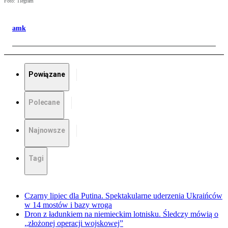
Foto: Tlegram
amk
Powiązane
Polecane
Najnowsze
Tagi
Czarny lipiec dla Putina. Spektakularne uderzenia Ukraińców
w 14 mostów i bazy wroga
Dron z ładunkiem na niemieckim lotnisku. Śledczy mówią o
„złożonej operacji wojskowej”