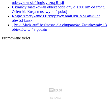
uderzyła w sieć logistyczną Rosji
Ukraińcy zaatakowali obiekt oddalony o 1300 km od frontu.
Zełenski: Rosja musi wybrać pokój
Rosja: Amerykanie i Brytyjczycy brali udział w ataku na
obwód kurski
„Ptaki Madziara” bezlitosne dla okupantów. Zaatakowały 13
obiektów w 48 godzin
Promowane treści