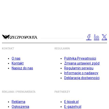
KONTAKT
REGULAMIN
O nas
Polityka Prywatności
Kontakt
Zmiana ustawień zgód
Napisz do nas
Regulamin serwisu
Informacje o nadawcy
Deklaracja dostępności
REKLAMA I PRENUMERATA
PARTNERZY
Reklama
E-kiosk.pl
Ogłoszenia
E-gazety.pl