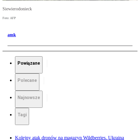
Siewierodonieck
Foto: AFP
amk
Powiązane
Polecane
Najnowsze
Tagi
Kolejny atak dronów na magazyn Wildberries. Ukraina