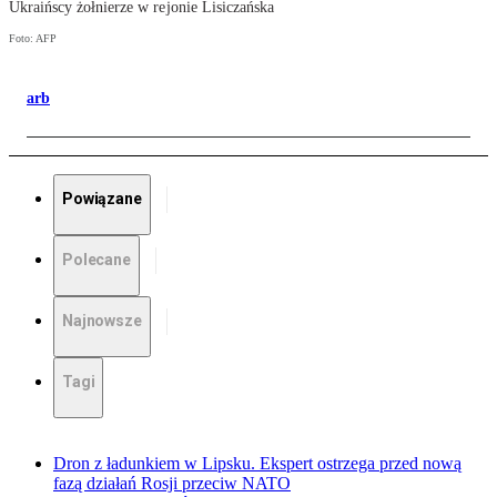
Ukraińscy żołnierze w rejonie Lisiczańska
Foto: AFP
arb
Powiązane
Polecane
Najnowsze
Tagi
Dron z ładunkiem w Lipsku. Ekspert ostrzega przed nową
fazą działań Rosji przeciw NATO