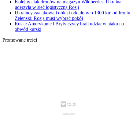
Kolejny atak dronów na magazyn Wildberries. Ukraina
uderzyła w sieć logistyczną Rosji
Ukraińcy zaatakowali obiekt oddalony o 1300 km od frontu.
Zełenski: Rosja musi wybrać pokój
Rosja: Amerykanie i Brytyjczycy brali udział w ataku na
obwód kurski
Promowane treści