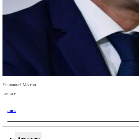
Emmanuel Macron
Foto: AFP
amk
Powiązane