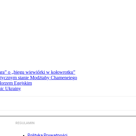
ra” o „biegu wiewiórki w kołowrotku”
rytycznym stanie Modżtaby Chameneiego
 Morzem Egejskim
nic Ukrainy
REGULAMIN
Polityka Prywatności