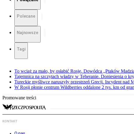
Polecane
Najnowsze
Tagi
To wciąż za mało, by osłabić Rosję. Dowódca „Ptaków Madzia
Tajemnica na szczytach władzy w Teheranie. Doniesienia o k
Tureckie myśliwce naruszyły przestrzeń Grecji. Incydent nad
W Rosji płonie centrum Wildberries oddalone 2 tys. km od gra
Promowane treści
KONTAKT
O nas