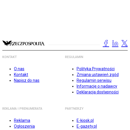
KONTAKT
REGULAMIN
O nas
Polityka Prywatności
Kontakt
Zmiana ustawień zgód
Napisz do nas
Regulamin serwisu
Informacje o nadawcy
Deklaracja dostępności
REKLAMA I PRENUMERATA
PARTNERZY
Reklama
E-kiosk.pl
Ogłoszenia
E-gazety.pl