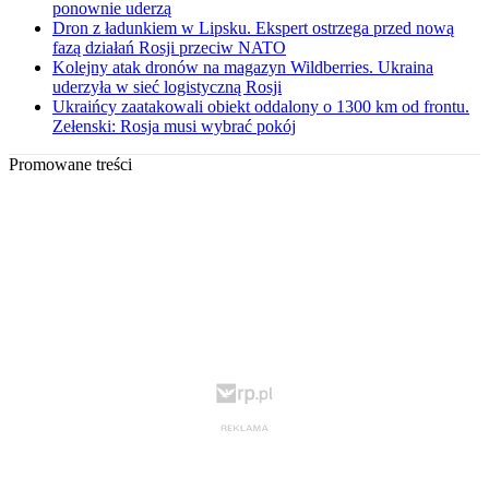
ponownie uderzą
Dron z ładunkiem w Lipsku. Ekspert ostrzega przed nową
fazą działań Rosji przeciw NATO
Kolejny atak dronów na magazyn Wildberries. Ukraina
uderzyła w sieć logistyczną Rosji
Ukraińcy zaatakowali obiekt oddalony o 1300 km od frontu.
Zełenski: Rosja musi wybrać pokój
Promowane treści