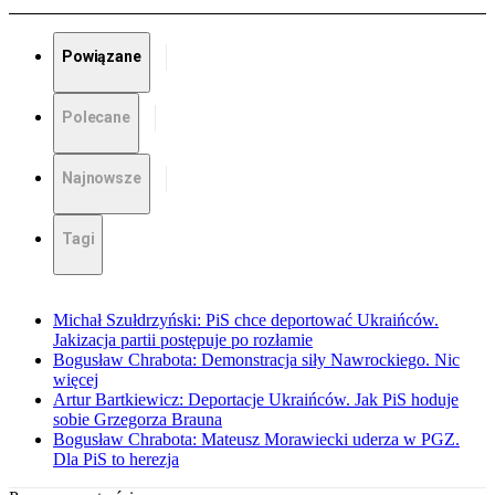
Powiązane
Polecane
Najnowsze
Tagi
Michał Szułdrzyński: PiS chce deportować Ukraińców.
Jakizacja partii postępuje po rozłamie
Bogusław Chrabota: Demonstracja siły Nawrockiego. Nic
więcej
Artur Bartkiewicz: Deportacje Ukraińców. Jak PiS hoduje
sobie Grzegorza Brauna
Bogusław Chrabota: Mateusz Morawiecki uderza w PGZ.
Dla PiS to herezja