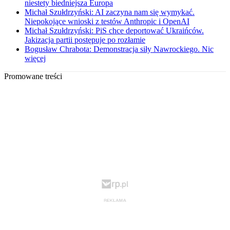
niestety biedniejsza Europa
Michał Szułdrzyński: AI zaczyna nam się wymykać.
Niepokojące wnioski z testów Anthropic i OpenAI
Michał Szułdrzyński: PiS chce deportować Ukraińców.
Jakizacja partii postępuje po rozłamie
Bogusław Chrabota: Demonstracja siły Nawrockiego. Nic
więcej
Promowane treści