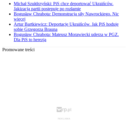
Michał Szułdrzyński: PiS chce deportować Ukraińców.
Jakizacja partii postępuje po rozłamie
Bogusław Chrabota: Demonstracja siły Nawrockiego. Nic
więcej
Artur Bartkiewicz: Deportacje Ukraińców. Jak PiS hoduje
sobie Grzegorza Brauna
Bogusław Chrabota: Mateusz Morawiecki uderza w PGZ.
Dla PiS to herezja
Promowane treści