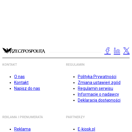
KONTAKT
REGULAMIN
O nas
Polityka Prywatności
Kontakt
Zmiana ustawień zgód
Napisz do nas
Regulamin serwisu
Informacje o nadawcy
Deklaracja dostępności
REKLAMA I PRENUMERATA
PARTNERZY
Reklama
E-kiosk.pl