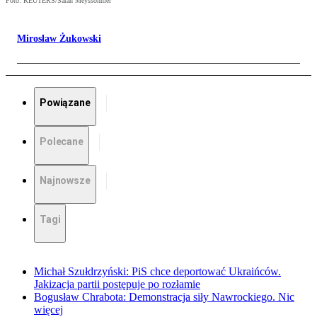
Foto: REUTERS/Sarah Meyssonnier
Mirosław Żukowski
Powiązane
Polecane
Najnowsze
Tagi
Michał Szułdrzyński: PiS chce deportować Ukraińców.
Jakizacja partii postępuje po rozłamie
Bogusław Chrabota: Demonstracja siły Nawrockiego. Nic
więcej