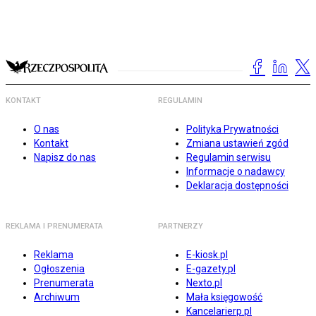
KONTAKT
REGULAMIN
O nas
Polityka Prywatności
Kontakt
Zmiana ustawień zgód
Napisz do nas
Regulamin serwisu
Informacje o nadawcy
Deklaracja dostępności
REKLAMA I PRENUMERATA
PARTNERZY
Reklama
E-kiosk.pl
Ogłoszenia
E-gazety.pl
Prenumerata
Nexto.pl
Archiwum
Mała księgowość
Kancelarierp.pl