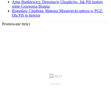
Artur Bartkiewicz: Deportacje Ukraińców. Jak PiS hoduje
sobie Grzegorza Brauna
Bogusław Chrabota: Mateusz Morawiecki uderza w PGZ.
Dla PiS to herezja
Promowane treści