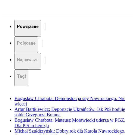
Powiązane
Polecane
Najnowsze
Tagi
Bogusław Chrabota: Demonstracja siły Nawrockiego. Nic
więcej
Artur Bartkiewicz: Deportacje Ukraińców. Jak PiS hoduje
sobie Grzegorza Brauna
Bogusław Chrabota: Mateusz Morawiecki uderza w PGZ.
Dla PiS to herezja
Michał Szułdrzyński: Dobry rok dla Karola Nawrockiego.