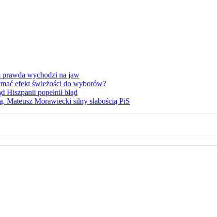
am prawda wychodzi na jaw
ymać efekt świeżości do wyborów?
d Hiszpanii popełnił błąd
ą. Mateusz Morawiecki silny słabością PiS