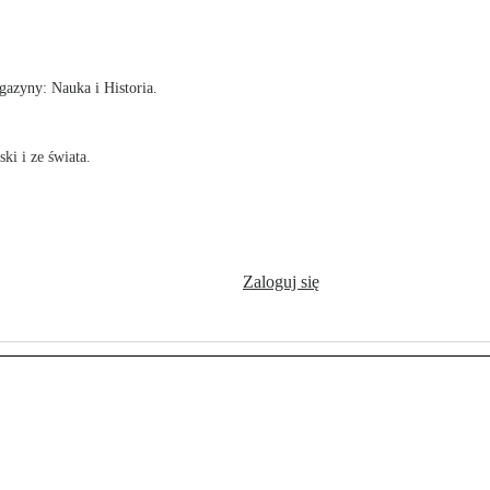
!
azyny: Nauka i Historia.
ki i ze świata.
Zaloguj się