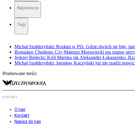
Najnowsze
Tagi
Michał Szułdrzyński: Rozłam w PiS. Gdzie dwóch się bije, t
Bogusław Chrabota: Czy Mateusz Morawiecki ma szansę utrz
Jędrzej Bielecki: Król Maroka jak Aleksander Łukaszenko. Rzą
Michał Szułdrzyński: Jarosław Kaczyński już nie rządzi prawic
Promowane treści
KONTAKT
O nas
Kontakt
Napisz do nas