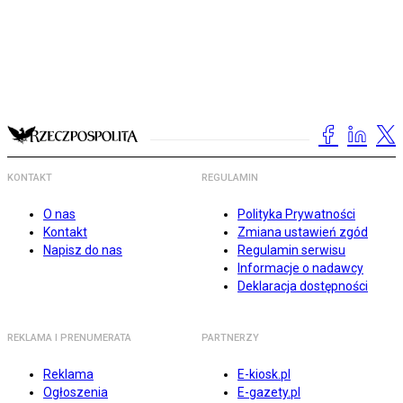
KONTAKT
REGULAMIN
O nas
Polityka Prywatności
Kontakt
Zmiana ustawień zgód
Napisz do nas
Regulamin serwisu
Informacje o nadawcy
Deklaracja dostępności
REKLAMA I PRENUMERATA
PARTNERZY
Reklama
E-kiosk.pl
Ogłoszenia
E-gazety.pl