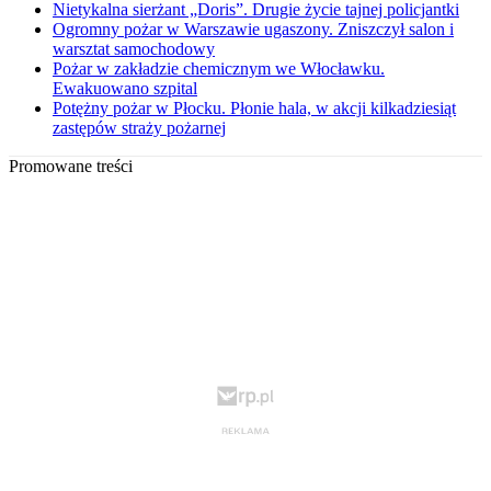
Nietykalna sierżant „Doris”. Drugie życie tajnej policjantki
Ogromny pożar w Warszawie ugaszony. Zniszczył salon i
warsztat samochodowy
Pożar w zakładzie chemicznym we Włocławku.
Ewakuowano szpital
Potężny pożar w Płocku. Płonie hala, w akcji kilkadziesiąt
zastępów straży pożarnej
Promowane treści