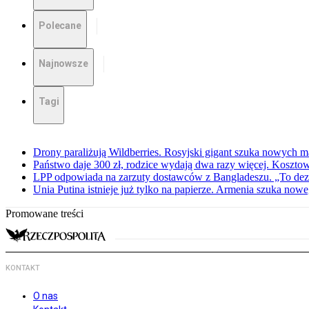
Polecane
Najnowsze
Tagi
Drony paraliżują Wildberries. Rosyjski gigant szuka nowych
Państwo daje 300 zł, rodzice wydają dwa razy więcej. Koszto
LPP odpowiada na zarzuty dostawców z Bangladeszu. „To dez
Unia Putina istnieje już tylko na papierze. Armenia szuka no
Promowane treści
KONTAKT
O nas