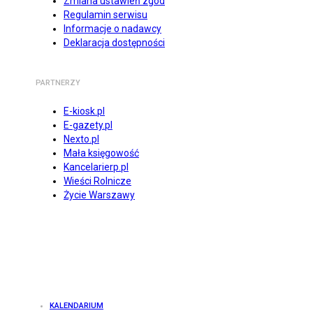
Zmiana ustawień zgód
Regulamin serwisu
Informacje o nadawcy
Deklaracja dostępności
PARTNERZY
E-kiosk.pl
E-gazety.pl
Nexto.pl
Mała księgowość
Kancelarierp.pl
Wieści Rolnicze
Życie Warszawy
KALENDARIUM