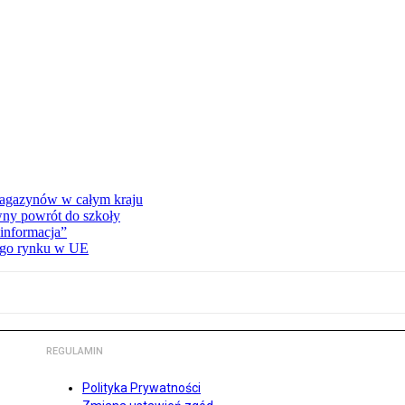
 magazynów w całym kraju
wny powrót do szkoły
informacja”
wego rynku w UE
REGULAMIN
Polityka Prywatności