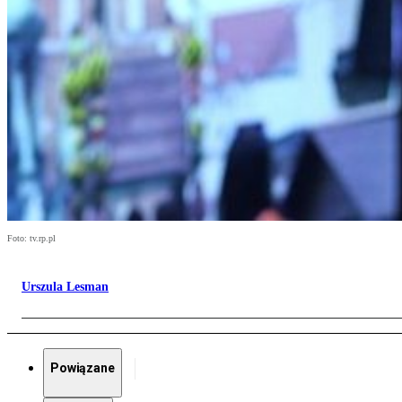
Foto: tv.rp.pl
Urszula Lesman
Powiązane