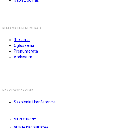
Napisz do nas
REKLAMA I PRENUMERATA
Reklama
Ogłoszenia
Prenumerata
Archiwum
NASZE WYDARZENIA
Szkolenia i konferencje
MAPA STRONY
OFERTA PRODUKTOWA