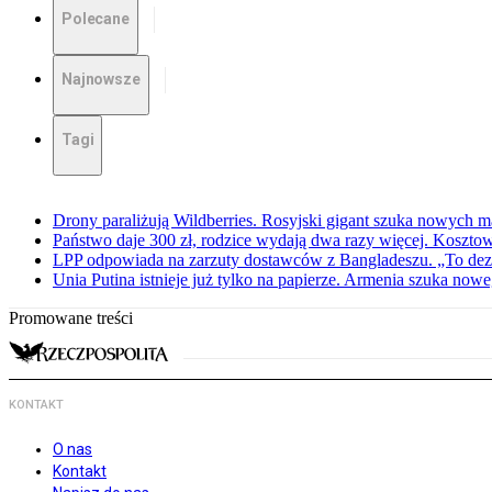
Polecane
Najnowsze
Tagi
Drony paraliżują Wildberries. Rosyjski gigant szuka nowych
Państwo daje 300 zł, rodzice wydają dwa razy więcej. Koszto
LPP odpowiada na zarzuty dostawców z Bangladeszu. „To dez
Unia Putina istnieje już tylko na papierze. Armenia szuka no
Promowane treści
KONTAKT
O nas
Kontakt