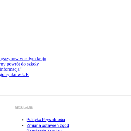
 magazynów w całym kraju
wny powrót do szkoły
informacja”
wego rynku w UE
REGULAMIN
Polityka Prywatności
Zmiana ustawień zgód