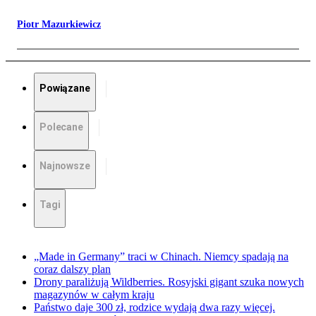
Piotr Mazurkiewicz
Powiązane
Polecane
Najnowsze
Tagi
„Made in Germany” traci w Chinach. Niemcy spadają na
coraz dalszy plan
Drony paraliżują Wildberries. Rosyjski gigant szuka nowych
magazynów w całym kraju
Państwo daje 300 zł, rodzice wydają dwa razy więcej.