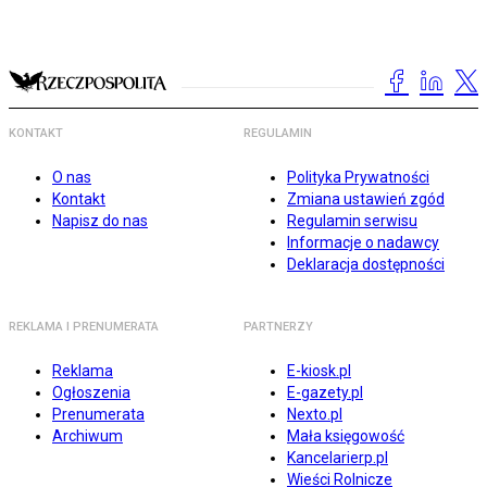
KONTAKT
REGULAMIN
O nas
Polityka Prywatności
Kontakt
Zmiana ustawień zgód
Napisz do nas
Regulamin serwisu
Informacje o nadawcy
Deklaracja dostępności
REKLAMA I PRENUMERATA
PARTNERZY
Reklama
E-kiosk.pl
Ogłoszenia
E-gazety.pl
Prenumerata
Nexto.pl
Archiwum
Mała księgowość
Kancelarierp.pl
Wieści Rolnicze