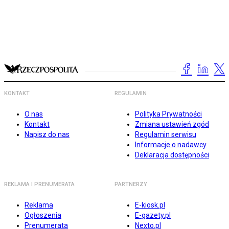
KONTAKT
REGULAMIN
O nas
Polityka Prywatności
Kontakt
Zmiana ustawień zgód
Napisz do nas
Regulamin serwisu
Informacje o nadawcy
Deklaracja dostępności
REKLAMA I PRENUMERATA
PARTNERZY
Reklama
E-kiosk.pl
Ogłoszenia
E-gazety.pl
Prenumerata
Nexto.pl