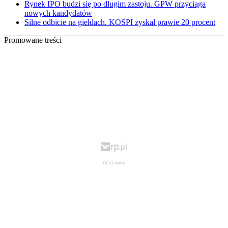
Rynek IPO budzi się po długim zastoju. GPW przyciąga
nowych kandydatów
Silne odbicie na giełdach. KOSPI zyskał prawie 20 procent
Promowane treści