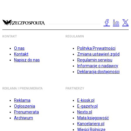
KONTAKT
REGULAMIN
O nas
Polityka Prywatności
Kontakt
Zmiana ustawień zgód
Napisz do nas
Regulamin serwisu
Informacje o nadawcy
Deklaracja dostępności
REKLAMA I PRENUMERATA
PARTNERZY
Reklama
E-kiosk.pl
Ogłoszenia
E-gazety.pl
Prenumerata
Nexto.pl
Archiwum
Mała księgowość
Kancelarierp.pl
Wieści Rolnicze