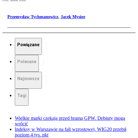
Foto: Adobe Stock
Przemysław Tych­ma­no­wicz
,
Jacek Mysior
Powiązane
Polecane
Najnowsze
Tagi
Wielkie marki czekają przed bramą GPW. Debiuty mogą
wrócić
Indeksy w Warszawie na fali wzrostowej. WIG20 przebił
poziom 4 tys. pkt