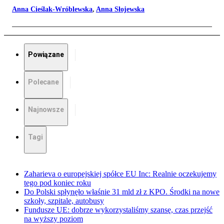
Anna Cieślak-Wróblewska
,
Anna Słojewska
Powiązane
Polecane
Najnowsze
Tagi
Zaharieva o europejskiej spółce EU Inc: Realnie oczekujemy
tego pod koniec roku
Do Polski spłynęło właśnie 31 mld zł z KPO. Środki na nowe
szkoły, szpitale, autobusy
Fundusze UE: dobrze wykorzystaliśmy szansę, czas przejść
na wyższy poziom