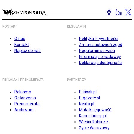
KONTAKT
REGULAMIN
O nas
Polityka Prywatności
Kontakt
Zmiana ustawień zgód
Napisz do nas
Regulamin serwisu
Informacje o nadawcy
Deklaracja dostępności
REKLAMA I PRENUMERATA
PARTNERZY
Reklama
E-kiosk.pl
Ogłoszenia
E-gazety.pl
Prenumerata
Nexto.pl
Archiwum
Mała księgowość
Kancelarierp.pl
Wieści Rolnicze
Życie Warszawy